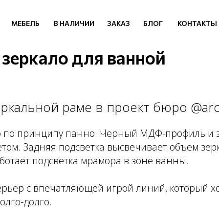
МЕБЕЛЬ
В НАЛИЧИИ
ЗАКАЗ
БЛОГ
КОНТАКТЫ
зеркало для ванной
еркальной раме в проект бюро @arc
о по принципу панно. Черный МДФ-профиль и 
етом. Задняя подсветка высвечивает объем зерк
аботает подсветка мрамора в зоне ванны.
рьер с впечатляющей игрой линий, который х
олго-долго.