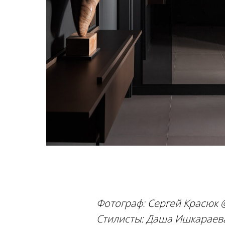
Фотограф: Сергей Красюк 
Стилисты: Даша Ишкараева