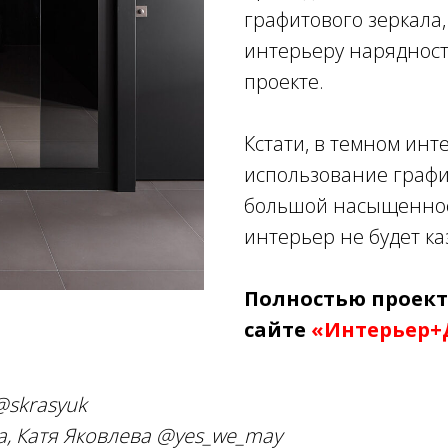
графитового зеркала,
интерьеру нарядност
проекте.
Кстати, в темном инт
использование графит
большой насыщеннос
интерьер не будет ка
Полностью проект
сайте
«Интерьер+
@skrasyuk
, Катя Яковлева @yes_we_may