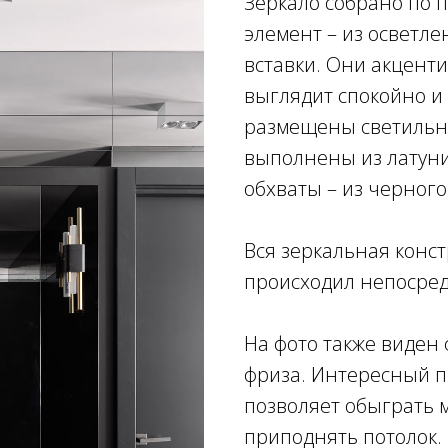
Зеркало собрано по
элемент – из осветле
вставки. Они акценти
выглядит спокойно и
размещены светильник
выполнены из латуни
обхваты – из черног
Вся зеркальная конс
происходил непосред
На фото также виден
фриза. Интересный п
позволяет обыграть 
приподнять потолок. 