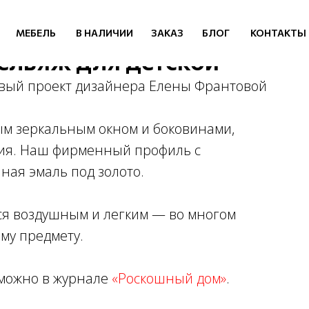
МЕБЕЛЬ
В НАЛИЧИИ
ЗАКАЗ
БЛОГ
КОНТАКТЫ
ельяж для детской
овый проект дизайнера Елены Франтовой
ым зеркальным окном и боковинами,
ния. Наш фирменный профиль с
ая эмаль под золото.
ся воздушным и легким — во многом
му предмету.
 можно в журнале
«Роскошный дом»
.