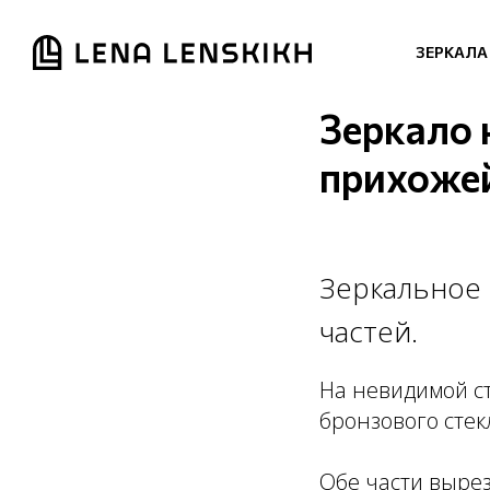
ЗЕРКАЛА
Зеркало
прихоже
Зеркальное 
частей.
На невидимой с
бронзового стек
Обе части выре