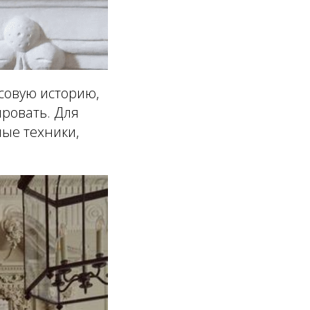
совую историю,
ировать. Для
ные техники,