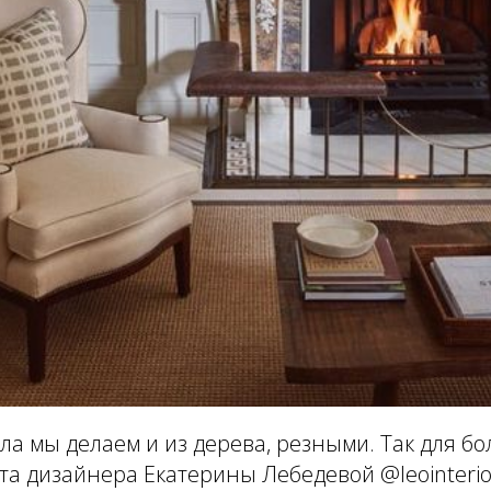
а мы делаем и из дерева, резными. Так для б
та дизайнера Екатерины Лебедевой @leointeri