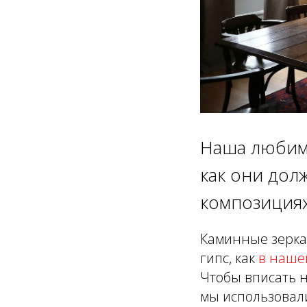
Наша любима
как они дол
композициях
Каминные зерка
гипс, как
в наше
Чтобы вписать н
мы использовали