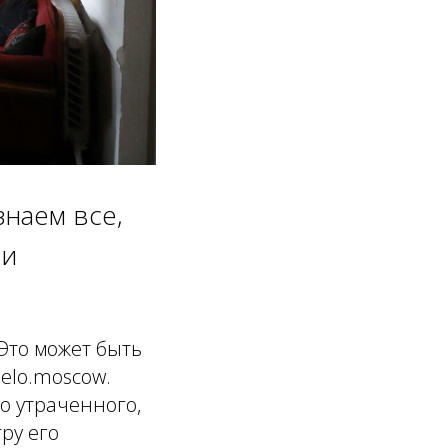
знаем все,
 и
Это может быть
elo.moscow.
о утраченного,
ру его