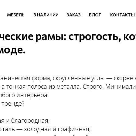
МЕБЕЛЬ
В НАЛИЧИИ
ЗАКАЗ
БЛОГ
КОНТАКТЫ
еские рамы: строгость, к
моде.
рганическая форма, скруглённые углы — скорее в
 а тонкая полоса из металла. Строго. Минимал
юбого интерьера.
 тренде?
ая и благородная;
сталь — холодная и графичная;